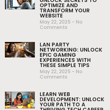
UNLOCK SECRETS TO
OPTIMIZE AND
TRANSFORM YOUR
WEBSITE
May 22, 2025
No
Comments
LAN PARTY
NETWORKING: UNLOCK
EPIC GAMING
EXPERIENCES WITH
THESE SIMPLE TIPS
May 22, 2025
No
Comments
LEARN WEB
DEVELOPMENT: UNLOCK
YOUR PATH TO A
THRIVING TECH CAREER